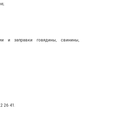
е;
ии и заправки говядины, свинины,
2 26 41.