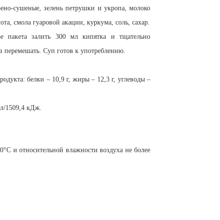
ено-сушеные, зелень петрушки и укропа, молоко
та, смола гуаровой акации, куркума, соль, сахар.
ое пакета залить 300 мл кипятка и тщательно
з перемешать. Суп готов к употреблению.
одукта: белки – 10,9 г, жиры – 12,3 г, углеводы –
кал/1509,4 кДж.
0°С и относительной влажности воздуха не более